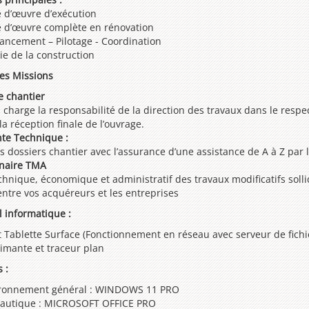
e d’œuvre d’exécution
e d’œuvre complète en rénovation
ncement – Pilotage - Coordination
e de la construction
des Missions
e chantier
 charge la responsabilité de la direction des travaux dans le respe
la réception finale de l’ouvrage.
nte Technique :
es dossiers chantier avec l’assurance d’une assistance de A à Z pa
naire TMA
chnique, économique et administratif des travaux modificatifs solli
entre vos acquéreurs et les entreprises
l informatique :
t Tablette Surface (Fonctionnement en réseau avec serveur de fichi
imante et traceur plan
 :
ronnement général : WINDOWS 11 PRO
autique : MICROSOFT OFFICE PRO