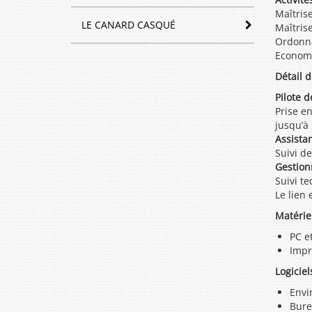
Maîtris
LE CANARD CASQUÉ
Maîtris
Ordonna
Economi
Détail 
Pilote d
Prise en
jusqu’à 
Assista
Suivi d
Gestion
Suivi te
Le lien 
Matérie
PC e
Impr
Logiciels
Envi
Bure