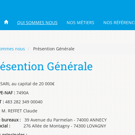
QUI SOMMES NOUS
NOS MÉTIERS
NOS RÉFÉRENC
sommes nous
Présention Générale
ésention Générale
SARL au capital de 20 000€
E-NAF :
7490A
 :
483 282 349 00040
:
M. REFFET Claude
e bureaux :
39 Avenue du Parmelan - 74000 ANNECY
 Social :
276 Allée de Montagny - 74300 LOVAGNY
s principales :