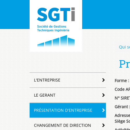
sgti
Navigation
Aller
au
principale
contenu
principal
Qui 
Pr
Navigation
L'ENTREPRISE
Forme :
principale
Code AP
LE GERANT
N° SIRET
Gérant 
PRÉSENTATION D'ENTREPRISE
Adress
Siège
CHANGEMENT DE DIRECTION
Activité