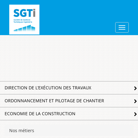
Aller
sgti
au
contenu
principal
Toggle
navigat
Navigation
DIRECTION DE L’EXÉCUTION DES TRAVAUX
principale
ORDONNANCEMENT ET PILOTAGE DE CHANTIER
ECONOMIE DE LA CONSTRUCTION
Nos métiers