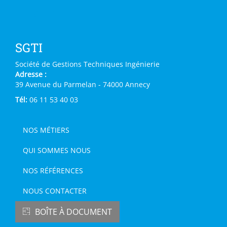
sgti
SGTI
Société de Gestions Techniques Ingénierie
Adresse :
39 Avenue du Parmelan - 74000 Annecy
Tél:
06 11 53 40 03
NOS MÉTIERS
main
footer
QUI SOMMES NOUS
NOS RÉFÉRENCES
NOUS CONTACTER
BOÎTE À DOCUMENT
Menu