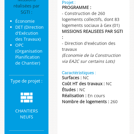
Projet :
réalisées par
PROGRAMME :
SGTI
:
- Construction de 260
logements collectifs, dont 83
Économie
logements sociaux à Gex (01)
DET (Direction
MISSIONS REALISEES PAR SGTI
d'Exécution
:
des Travaux)
- Direction d'exécution des
OPC
travaux
(Organisation
(Economie de la Construction
Planification
via EA2C sur certains Lots)
de Chantier)
Caractéristiques :
Surfaces :
NC
Type de projet :
Coût HT des travaux :
NC
Études :
NC
Réalisation :
En cours
Nombre de logements :
260
CHANTIERS
NEUFS