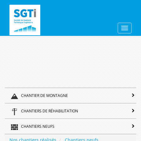
Aller
sgti
au
contenu
principal
Toggle
navigat
CHANTIER DE MONTAGNE
CHANTIERS DE RÉHABILITATION
CHANTIERS NEUFS
Nos chantiers réalisés
Chantiers neufs