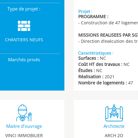
Type de projet :
Projet :
PROGRAMME :
- Construction de 47 logeme
MISSIONS REALISEES PAR SGT
CHANTIERS NEUFS
- Direction d’exécution des t
Caractéristiques :
Surfaces :
NC
Marchés privés
Coût HT des travaux :
NC
Études :
NC
Réalisation :
2021
Nombre de logements :
47
Maitre d'ouvrage
Architecte
VINCI IMMOBILIER
ARCH 2O