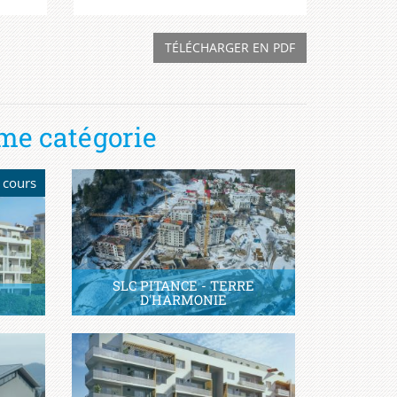
TÉLÉCHARGER EN PDF
me catégorie
 cours
SLC PITANCE - TERRE
S
D'HARMONIE