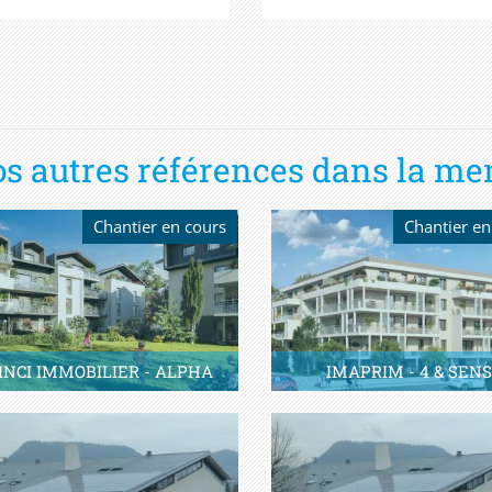
s autres références dans la me
Chantier en cours
Chantier en
INCI IMMOBILIER - ALPHA
IMAPRIM - 4 & SEN