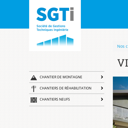
sgti
Navigation
Aller
au
principale
contenu
principal
Nos c
V
CHANTIER DE MONTAGNE
CHANTIERS DE RÉHABILITATION
CHANTIERS NEUFS